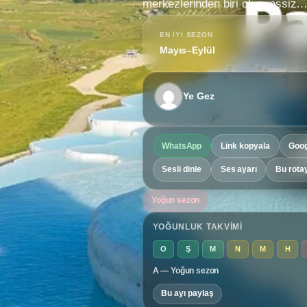
merkezlerinden biri olup, eşsiz
EN IYI SEZON
Mayıs–Eylül
Ye Gez
WhatsApp
Link kopyala
Goog
Sesli dinle
Ses ayarı
Bu rota
Yoğun sezon
YOĞUNLUK TAKVIMI
O
Ş
M
N
M
H
A — Yoğun sezon
Bu ayı paylaş