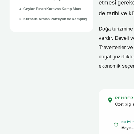
etmesi gereke
Ceylan Pınarı Karavan Kamp Alanı
4
de tarihi ve k
Kurhaus Arslan Pansiyon ve Kamping
5
Doğa turizmine
vardır. Develi 
Travertenler ve
doğal güzellikl
ekonomik seçene
REHBER
Özet bilgi
EN IYI
Mayıs–