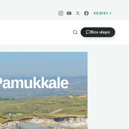
KEŞFET
Instagram — Takip
YouTube — Abone
X — Takip
Facebook — Beğen
Bize ulaşın
Pamukkale