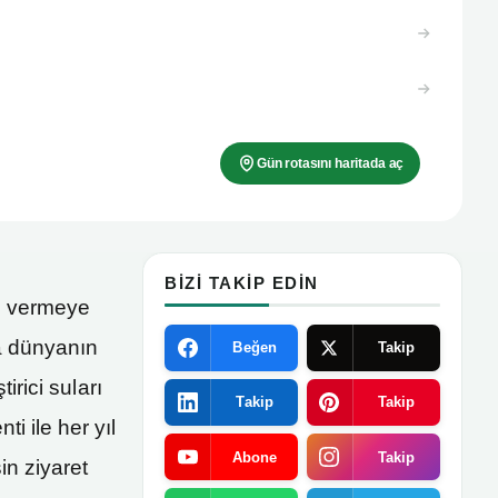
Gün rotasını haritada aç
BIZI TAKIP EDIN
gi vermeye
a dünyanın
Beğen
Takip
irici suları
Takip
Takip
i ile her yıl
Abone
Takip
in ziyaret