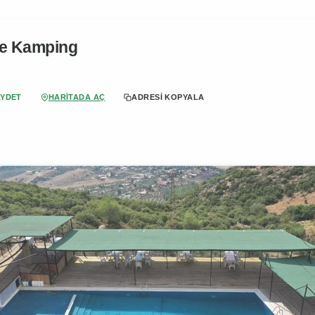
e Kamping
AYDET
HARITADA AÇ
ADRESI KOPYALA