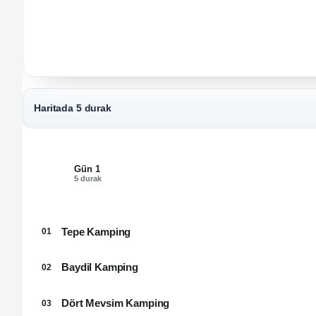
Haritada 5 durak
Gün 1
01
5 durak
Tepe Kamping
01
Baydil Kamping
02
Dört Mevsim Kamping
03