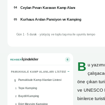
Ceylan Pınarı Karavan Kamp Alanı
04
Kurhaus Arslan Pansiyon ve Kamping
05
Gün 1 · 5 durak · yürüyüş ve toplu taşıma ile uyumlu tempo
İçindekiler
6
REHBER
B
u yazımı
PAMUKKALE KAMP ALANLARI LISTESI
çalışaca
Pamukkale Kamp Alanları Listesi
§
öne çıkan turis
Tepe Kamping
1
ve UNESCO Dün
Baydil Kamping
2
binlerce turis
Dört Mevsim Kamping
3