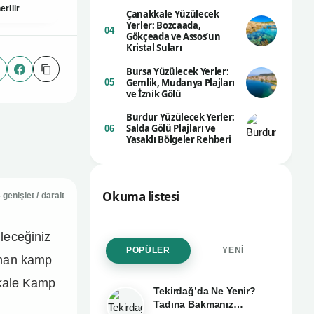
erilir
Çanakkale Yüzülecek
Yerler: Bozcaada,
04
Gökçeada ve Assos’un
Kristal Suları
Bursa Yüzülecek Yerler:
Link
pp
Facebook
Gemlik, Mudanya Plajları
05
ve İznik Gölü
Burdur Yüzülecek Yerler:
Salda Gölü Plajları ve
06
Yasaklı Bölgeler Rehberi
Okuma listesi
enişlet / daralt
leceğiniz
POPÜLER
YENI
unan kamp
kkale Kamp
Tekirdağ’da Ne Yenir?
Tadına Bakmanız