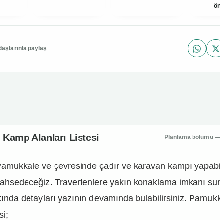
ön
daşlarınla paylaş
WhatsA
X
e Kamp Alanları Listesi
Kamp Alanları Listesi
Planlama bölümü — g
Pamukkale ve çevresinde çadır ve karavan kampı yapabi
bahsedeceğiz. Travertenlere yakın konaklama imkanı s
kında detayları yazının devamında bulabilirsiniz. Pamu
si;