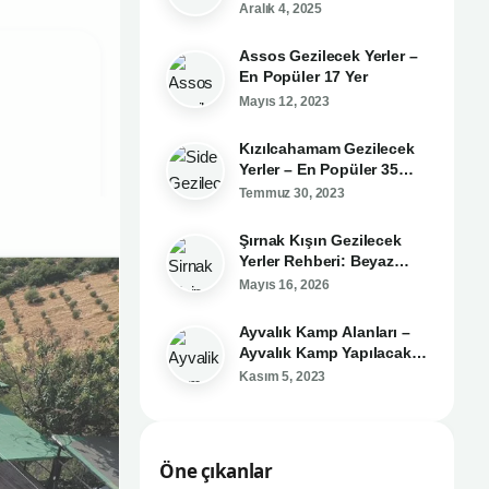
Gereken 14 Meşhur
Aralık 4, 2025
Lezzet
Assos Gezilecek Yerler –
En Popüler 17 Yer
Mayıs 12, 2023
Kızılcahamam Gezilecek
Yerler – En Popüler 35
Yer!
Temmuz 30, 2023
Şırnak Kışın Gezilecek
Yerler Rehberi: Beyaz
Örtü Altındaki Saklı
Mayıs 16, 2026
Cennetler
Ayvalık Kamp Alanları –
Ayvalık Kamp Yapılacak
Yerler
Kasım 5, 2023
Öne çıkanlar