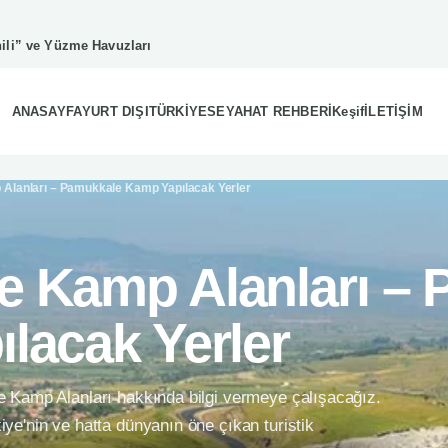
ili” ve Yüzme Havuzları
ANASAYFA
YURT DIŞI
TÜRKİYE
SEYAHAT REHBERİ
Keşif
İLETİŞİM
Alanları – Pamukkale Kamp Yapılacak Yerler
 Kamp Alanları – 
lacak Yerler
 Kamp Alanları hakkında bilgi vermeye çalışacağız.
e'nin ve hatta dünyanın öne çıkan turistik