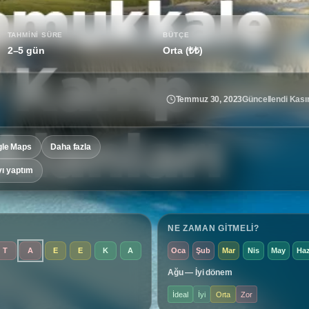
…
TAHMINI SÜRE
BÜTÇE
2–5 gün
Orta (₺₺)
Temmuz 30, 2023
Güncellendi Kası
le Maps
Daha fazla
yı yaptım
NE ZAMAN GITMELI?
T
A
E
E
K
A
Oca
Şub
Mar
Nis
May
Ha
Ağu — İyi dönem
İdeal
İyi
Orta
Zor