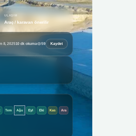
ULAŞIM
Araç / karavan önerilir
10 dk okuma
59
Kaydet
m 8, 2025
z
Tem
Ağu
Eyl
Eki
Kas
Ara