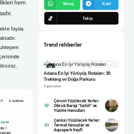
likleri hem
Mesaj
Katıl
adır.
Takip
ekte fayda
aktadır.
Trend rehberler
 muhteşem
çerisinde
irsiniz.
01
Adana En İyi Yürüyüş Rotaları: 30
Trekking ve Doğa Parkuru
3 gün önce
Çorum Yüzülecek Yerler:
ET
5 DURAK
Obruk Barajı “Sahili” ve
02
Yüzme Havuzları
Çankırı Yüzülecek Yerler:
LAŞIM
Termal Havuzlar ve
03
aç /
Aquapark Keyfi
aravan