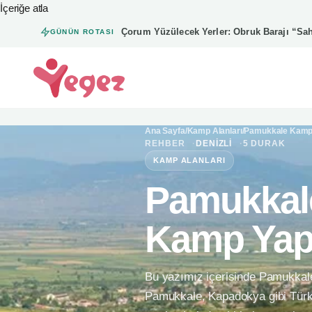
İçeriğe atla
Çorum Yüzülecek Yerler: Obruk Barajı “Sah
GÜNÜN ROTASI
Ye Gez — Ana sayfa
Ana Sayfa
/
Kamp Alanları
/
Pamukkale Kamp 
REHBER
DENIZLI
5 DURAK
KAMP ALANLARI
Pamukkale
Kamp Yapı
Bu yazımız içerisinde Pamukkale
Pamukkale, Kapadokya gibi Türkiy