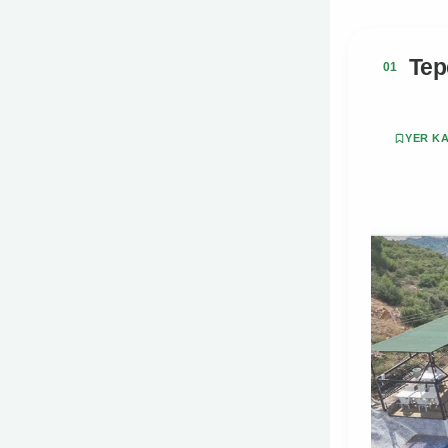
Tep
YER K