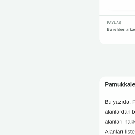
PAYLAŞ
Bu rehberi arka
Pamukkal
Pamukkale 
Bu yazıda, 
alanlardan 
alanları hak
Alanları liste