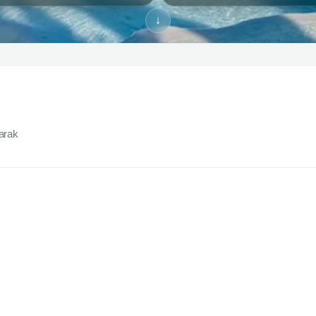
↓
yarak