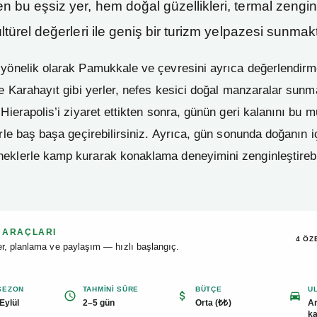
n bu eşsiz yer, hem doğal güzellikleri, termal zengin
ültürel değerleri ile geniş bir turizm yelpazesi sunmakt
 yönelik olarak Pamukkale ve çevresini ayrıca değerlendirm
ve Karahayıt gibi yerler, nefes kesici doğal manzaralar sunm
 Hierapolis’i ziyaret ettikten sonra, günün geri kalanını bu
erle baş başa geçirebilirsiniz. Ayrıca, gün sonunda doğanın i
klerle kamp kurarak konaklama deneyimini zenginleştirebil
 ARAÇLARI
4 ÖZ
ler, planlama ve paylaşım — hızlı başlangıç.
 SEZON
TAHMINI SÜRE
BÜTÇE
U
Eylül
2–5 gün
Orta (₺₺)
Ar
k