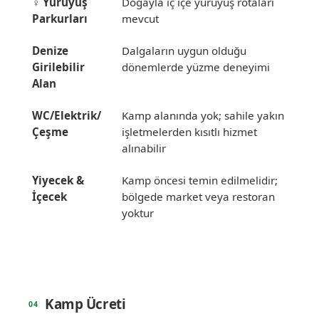
‍♀️
Yürüyüş
Doğayla iç içe yürüyüş rotaları
Parkurları
mevcut
Denize
Dalgaların uygun olduğu
Girilebilir
dönemlerde yüzme deneyimi
Alan
WC/Elektrik/
Kamp alanında yok; sahile yakın
Çeşme
işletmelerden kısıtlı hizmet
alınabilir
Yiyecek &
Kamp öncesi temin edilmelidir;
İçecek
bölgede market veya restoran
yoktur
Kamp Ücreti