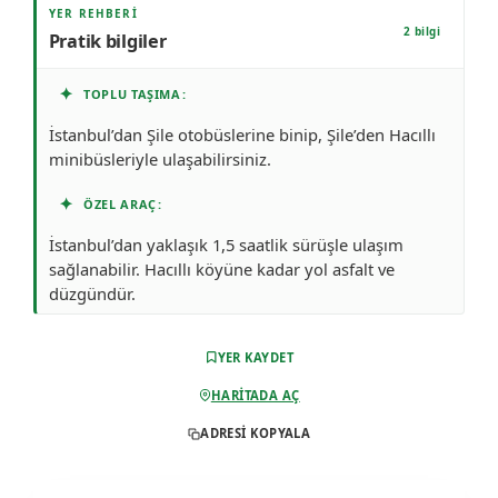
YER REHBERI
2 bilgi
Pratik bilgiler
✦
TOPLU TAŞIMA
İstanbul’dan Şile otobüslerine binip, Şile’den Hacıllı
minibüsleriyle ulaşabilirsiniz.
✦
ÖZEL ARAÇ
İstanbul’dan yaklaşık 1,5 saatlik sürüşle ulaşım
sağlanabilir. Hacıllı köyüne kadar yol asfalt ve
düzgündür.
YER KAYDET
HARITADA AÇ
ADRESI KOPYALA