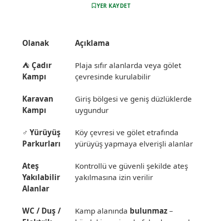
YER KAYDET
Olanak
Açıklama
⛺
Çadır
Plaja sıfır alanlarda veya gölet
Kampı
çevresinde kurulabilir
Karavan
Giriş bölgesi ve geniş düzlüklerde
Kampı
uygundur
‍♂️
Yürüyüş
Köy çevresi ve gölet etrafında
Parkurları
yürüyüş yapmaya elverişli alanlar
Ateş
Kontrollü ve güvenli şekilde ateş
Yakılabilir
yakılmasına izin verilir
Alanlar
WC / Duş /
Kamp alanında
bulunmaz
–