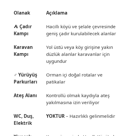
Olanak
Açıklama
⛺
Çadır
Hacıllı köyü ve şelale çevresinde
Kampı
geniş çadır kurulabilecek alanlar
Karavan
Yol üstü veya köy girişine yakın
Kampı
düzlük alanlar karavanlar için
uygundur
‍♂️
Yürüyüş
Orman içi doğal rotalar ve
Parkurları
patikalar
Ateş Alanı
Kontrollü olmak kaydıyla ateş
yakılmasına izin veriliyor
WC, Duş,
YOKTUR
– Hazırlıklı gelinmelidir
Elektrik