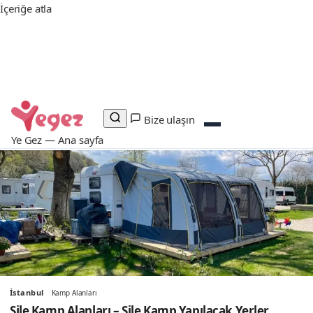
İçeriğe atla
Günün rotası
Çorum Yüzülecek Yerler: Obruk Barajı “Sahili”
ve Yüzme Havuzları
Instagram — Takip
YouTube — Abone
X — Takip
Facebook — Beğen
Keşfet
Bize ulaşın
Ye Gez — Ana sayfa
İstanbul
Kamp Alanları
Şile Kamp Alanları – Şile Kamp Yapılacak Yerler