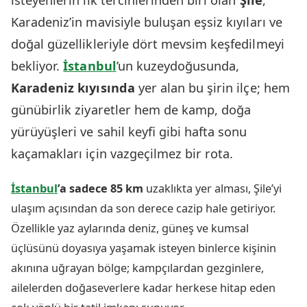
isteyenlerin ilk tercihlerinden biri olan
Şile
,
Karadeniz’in mavisiyle buluşan eşsiz kıyıları ve
doğal güzellikleriyle dört mevsim keşfedilmeyi
bekliyor.
İstanbul
’un kuzeydoğusunda,
Karadeniz kıyısında
yer alan bu şirin ilçe; hem
günübirlik ziyaretler hem de kamp, doğa
yürüyüşleri ve sahil keyfi gibi hafta sonu
kaçamakları için vazgeçilmez bir rota.
İstanbul
’a sadece 85 km
uzaklıkta yer alması, Şile’yi
ulaşım açısından da son derece cazip hale getiriyor.
Özellikle yaz aylarında deniz, güneş ve kumsal
üçlüsünü doyasıya yaşamak isteyen binlerce kişinin
akınına uğrayan bölge; kampçılardan gezginlere,
ailelerden doğaseverlere kadar herkese hitap eden