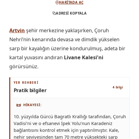
HARITADA AÇ
ADRESI KOPYALA
Artvin
şehir merkezine yaklaşırken, Çoruh
Nehri’nin kenarında devasa ve dimdik yükselen
sarp bir kayalığın üzerine kondurulmuş, adeta bir
kartal yuvasını andıran
Livane Kalesi’ni
görürsünüz.
YER REHBERI
4 bilgi
Pratik bilgiler
📜
HIKAYESI
10. yüzyılda Gürcü Bagratlı Krallığı tarafından, Çoruh
Vadisi’ni ve o efsanevi İpek Yolu’nun Karadeniz
bağlantısını kontrol etmek için yaptırılmıştır. Kale,
nehir seviyesinden tam 70 metre yüksekteki sarp