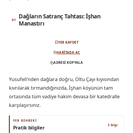
Dağların Satranç Tahtası: İşhan
Manastırı
YER KAYDET
HARITADA AÇ
ADRESI KOPYALA
Yusufeli’nden dağlara doğru, Oltu Çayı kıyısından
kıvrılarak tırmandığınızda, İşhan köyünün tam
ortasında tüm vadiye hakim devasa bir katedralle
karşılaşırsınız.
YER REHBERI
3 bilgi
Pratik bilgiler