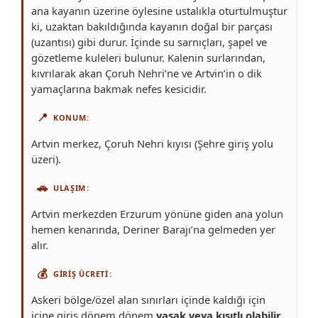
ana kayanın üzerine öylesine ustalıkla oturtulmuştur
ki, uzaktan bakıldığında kayanın doğal bir parçası
(uzantısı) gibi durur. İçinde su sarnıçları, şapel ve
gözetleme kuleleri bulunur. Kalenin surlarından,
kıvrılarak akan Çoruh Nehri’ne ve Artvin’in o dik
yamaçlarına bakmak nefes kesicidir.
📍
KONUM
Artvin merkez, Çoruh Nehri kıyısı (Şehre giriş yolu
üzeri).
🚗
ULAŞIM
Artvin merkezden Erzurum yönüne giden ana yolun
hemen kenarında, Deriner Barajı’na gelmeden yer
alır.
💰
GIRIŞ ÜCRETI
Askeri bölge/özel alan sınırları içinde kaldığı için
içine giriş dönem dönem
yasak veya kısıtlı olabilir
.