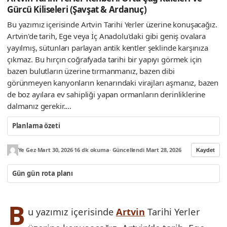
Gürcü Kiliseleri (Şavşat & Ardanuç)
Bu yazımız içerisinde Artvin Tarihi Yerler üzerine konuşacağız.
Artvin'de tarih, Ege veya İç Anadolu'daki gibi geniş ovalara
yayılmış, sütunları parlayan antik kentler şeklinde karşınıza
çıkmaz. Bu hırçın coğrafyada tarihi bir yapıyı görmek için
bazen bulutların üzerine tırmanmanız, bazen dibi
görünmeyen kanyonların kenarındaki virajları aşmanız, bazen
de boz ayılara ev sahipliği yapan ormanların derinliklerine
dalmanız gerekir.…
Planlama özeti
Ye Gez
·
Mart 30, 2026
·
16 dk okuma
· Güncellendi Mart 28, 2026
Kaydet
Gün gün rota planı
B
u yazımız içerisinde
Artvin
Tarihi Yerler