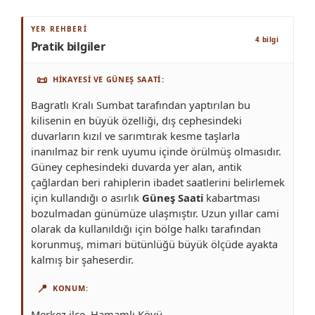
YER REHBERI
4 bilgi
Pratik bilgiler
📜
HIKAYESI VE GÜNEŞ SAATI
Bagratlı Kralı Sumbat tarafından yaptırılan bu
kilisenin en büyük özelliği, dış cephesindeki
duvarların kızıl ve sarımtırak kesme taşlarla
inanılmaz bir renk uyumu içinde örülmüş olmasıdır.
Güney cephesindeki duvarda yer alan, antik
çağlardan beri rahiplerin ibadet saatlerini belirlemek
için kullandığı o asırlık
Güneş Saati
kabartması
bozulmadan günümüze ulaşmıştır. Uzun yıllar cami
olarak da kullanıldığı için bölge halkı tarafından
korunmuş, mimari bütünlüğü büyük ölçüde ayakta
kalmış bir şaheserdir.
📍
KONUM
Merkez ilçe, Hamamlı Köyü.