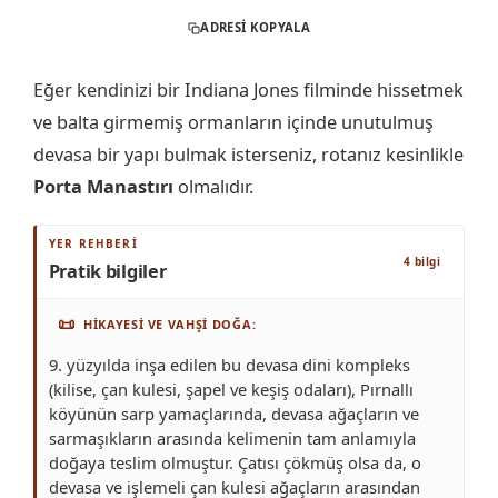
ADRESI KOPYALA
Eğer kendinizi bir Indiana Jones filminde hissetmek
ve balta girmemiş ormanların içinde unutulmuş
devasa bir yapı bulmak isterseniz, rotanız kesinlikle
Porta Manastırı
olmalıdır.
YER REHBERI
4 bilgi
Pratik bilgiler
📜
HIKAYESI VE VAHŞI DOĞA
9. yüzyılda inşa edilen bu devasa dini kompleks
(kilise, çan kulesi, şapel ve keşiş odaları), Pırnallı
köyünün sarp yamaçlarında, devasa ağaçların ve
sarmaşıkların arasında kelimenin tam anlamıyla
doğaya teslim olmuştur. Çatısı çökmüş olsa da, o
devasa ve işlemeli çan kulesi ağaçların arasından