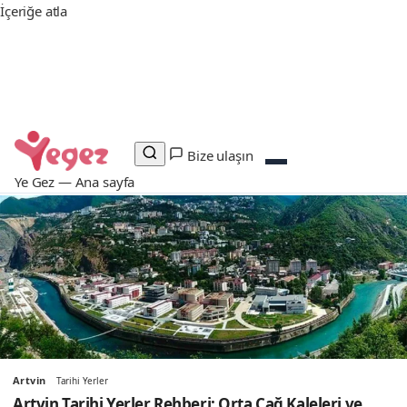
İçeriğe atla
Günün rotası
Çorum Yüzülecek Yerler: Obruk Barajı “Sahili”
ve Yüzme Havuzları
Instagram — Takip
YouTube — Abone
X — Takip
Facebook — Beğen
Keşfet
Bize ulaşın
Ye Gez — Ana sayfa
Artvin
Tarihi Yerler
Artvin Tarihi Yerler Rehberi: Orta Çağ Kaleleri ve