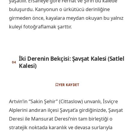
yaşatılır. Efsaneye göre Ferhat ve Şirin bu kalede
buluşurdu. Kanyonun o ürkütücü derinliğine
girmeden önce, kayalara meydan okuyan bu yalnız
kuleyi fotoğraflamak şarttır.
İki Derenin Bekçisi: Şavşat Kalesi (Satlel
Kalesi)
YER KAYDET
Artvin’in “Sakin Şehir” (Cittaslow) unvanlı, İsviçre
Alplerini andıran ilçesi Şavşat’a girdiğinizde, Şavşat
Deresi ile Mansurat Deresi’nin tam birleştiği o
stratejik noktada karanlık ve devasa surlarıyla