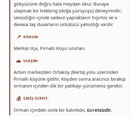
gökyüzüne doğru hala meydan okur. Buraya
ulaşmak bir trekking (doğa yürüyüşü) deneyimidir;
sessizliğin içinde sadece yaprakların hışırtısı ve o
devasa taş duvarların ürkütücü yalnızlığı vardır.
📍
KONUM
Merkez ilçe, Pırnallı Köyü sınırları.
🚗
ULAŞIM
Artvin merkezden Ortaköy (Berta) yolu üzerinden
Pırnallı köyüne gidilir. Köyden sonra aracınızı bırakıp
ormanın içinden dik bir patikayı yürümeniz gerekir.
💰
GIRIŞ ÜCRETI
Orman içindeki izole bir kalıntıdır,
ücretsizdir.