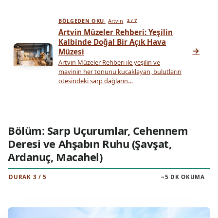
BÖLGEDEN OKU
Artvin
2 / 7
Artvin Müzeler Rehberi: Yeşilin
Kalbinde Doğal Bir Açık Hava
→
Müzesi
Artvin Müzeler Rehberi ile yeşilin ve
mavinin her tonunu kucaklayan, bulutların
ötesindeki sarp dağların…
Bölüm: Sarp Uçurumlar, Cehennem
Deresi ve Ahşabın Ruhu (Şavşat,
Ardanuç, Macahel)
DURAK 3 / 5
~5 DK OKUMA