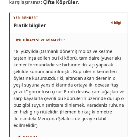
karşılaşırsınız:
Çifte Köprüler
.
YER REHBERI
4 bilgi
Pratik bilgiler
📜
HIKAYESI VE MIMARISI
18. yüzyılda (Osmanlı dönemi) moloz ve kesme
taştan inşa edilen bu iki köprü, tam daire (yuvarlak)
kemer formundadır ve birbirine dik açı yapacak
şekilde konumlandırılmıştır. Köprülerin kemerleri
öylesine kusursuzdur ki, altından akan derenin o
yeşil suyuna yansıdıklarında ortaya iki devasa “taş
yüzük” görüntüsü çıkar. Etrafı devasa çam ağaçları ve
sarp kayalarla çevrili bu köprülerin üzerinde durup o
buz gibi suyun şırıltısını dinlemek, Karadeniz ruhuna
en hızlı giriş ritüelidir. (Hemen birkaç kilometre
ilerisindeki Mençuna Şelalesi de geziye dahil
edilmelidir).