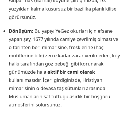
Altıparmak (Barhal) köyüne çıktığımızda, 10.
yüzyıldan kalma kusursuz bir bazilika planlı kilise
görürsünüz.
Dönüşüm:
Bu yapıyı YeGez okurları için efsane
yapan şey, 1677 yılında camiye çevrilmiş olması ve
o tarihten beri mimarisine, fresklerine (haç
motiflerine bile) zerre kadar zarar verilmeden, köy
halkı tarafından göz bebeği gibi korunarak
günümüzde hala
aktif bir cami olarak
kullanılmasıdır. İçeri girdiğinizde, Hristiyan
mimarisinin o devasa taş sütunları arasında
Müslümanların saf tuttuğu asırlık bir hoşgörü
atmosferini solursunuz.