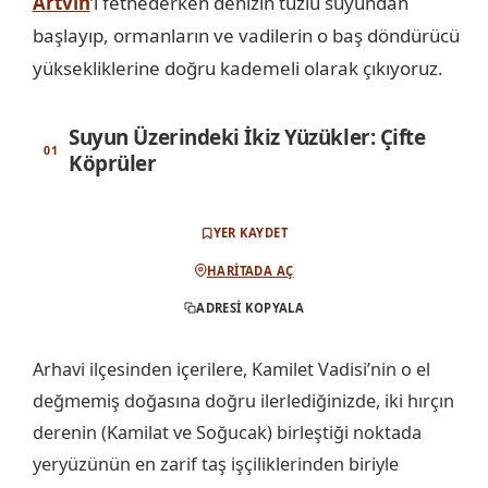
Artvin
’i fethederken denizin tuzlu suyundan
başlayıp, ormanların ve vadilerin o baş döndürücü
yüksekliklerine doğru kademeli olarak çıkıyoruz.
Suyun Üzerindeki İkiz Yüzükler: Çifte
Köprüler
YER KAYDET
HARITADA AÇ
ADRESI KOPYALA
Arhavi ilçesinden içerilere, Kamilet Vadisi’nin o el
değmemiş doğasına doğru ilerlediğinizde, iki hırçın
derenin (Kamilat ve Soğucak) birleştiği noktada
yeryüzünün en zarif taş işçiliklerinden biriyle