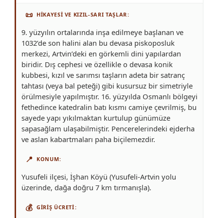
📜
HIKAYESI VE KIZIL-SARI TAŞLAR
9. yüzyılın ortalarında inşa edilmeye başlanan ve
1032’de son halini alan bu devasa piskoposluk
merkezi, Artvin’deki en görkemli dini yapılardan
biridir. Dış cephesi ve özellikle o devasa konik
kubbesi, kızıl ve sarımsı taşların adeta bir satranç
tahtası (veya bal peteği) gibi kusursuz bir simetriyle
örülmesiyle yapılmıştır. 16. yüzyılda Osmanlı bölgeyi
fethedince katedralin batı kısmı camiye çevrilmiş, bu
sayede yapı yıkılmaktan kurtulup günümüze
sapasağlam ulaşabilmiştir. Pencerelerindeki ejderha
ve aslan kabartmaları paha biçilemezdir.
📍
KONUM
Yusufeli ilçesi, İşhan Köyü (Yusufeli-Artvin yolu
üzerinde, dağa doğru 7 km tırmanışla).
💰
GIRIŞ ÜCRETI