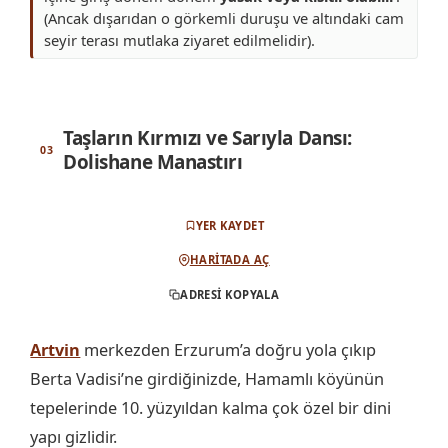
(Ancak dışarıdan o görkemli duruşu ve altındaki cam
seyir terası mutlaka ziyaret edilmelidir).
Taşların Kırmızı ve Sarıyla Dansı:
Dolishane Manastırı
YER KAYDET
HARITADA AÇ
ADRESI KOPYALA
Artvin
merkezden Erzurum’a doğru yola çıkıp
Berta Vadisi’ne girdiğinizde, Hamamlı köyünün
tepelerinde 10. yüzyıldan kalma çok özel bir dini
yapı gizlidir.