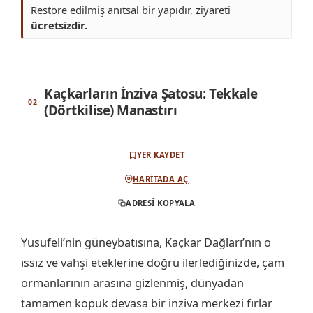
Restore edilmiş anıtsal bir yapıdır, ziyareti
ücretsizdir.
Kaçkarların İnziva Şatosu: Tekkale
(Dörtkilise) Manastırı
YER KAYDET
HARITADA AÇ
ADRESI KOPYALA
Yusufeli’nin güneybatısına, Kaçkar Dağları’nın o
ıssız ve vahşi eteklerine doğru ilerlediğinizde, çam
ormanlarının arasına gizlenmiş, dünyadan
tamamen kopuk devasa bir inziva merkezi fırlar