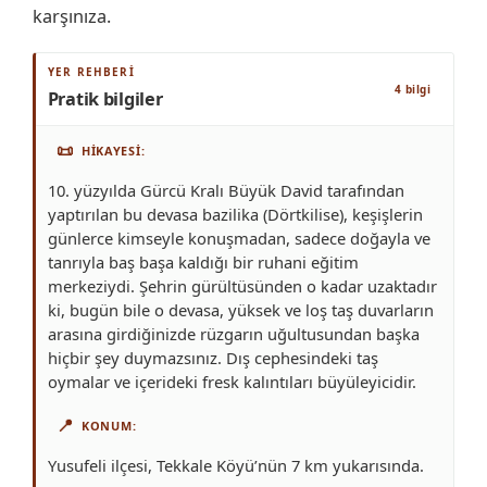
karşınıza.
YER REHBERI
4 bilgi
Pratik bilgiler
📜
HIKAYESI
10. yüzyılda Gürcü Kralı Büyük David tarafından
yaptırılan bu devasa bazilika (Dörtkilise), keşişlerin
günlerce kimseyle konuşmadan, sadece doğayla ve
tanrıyla baş başa kaldığı bir ruhani eğitim
merkeziydi. Şehrin gürültüsünden o kadar uzaktadır
ki, bugün bile o devasa, yüksek ve loş taş duvarların
arasına girdiğinizde rüzgarın uğultusundan başka
hiçbir şey duymazsınız. Dış cephesindeki taş
oymalar ve içerideki fresk kalıntıları büyüleyicidir.
📍
KONUM
Yusufeli ilçesi, Tekkale Köyü’nün 7 km yukarısında.