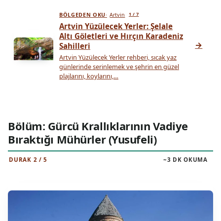
BÖLGEDEN OKU
Artvin
1 / 7
Artvin Yüzülecek Yerler: Şelale
Altı Göletleri ve Hırçın Karadeniz
→
Sahilleri
Artvin Yüzülecek Yerler rehberi, sıcak yaz
günlerinde serinlemek ve şehrin en güzel
plajlarını, koylarını,…
Bölüm: Gürcü Krallıklarının Vadiye
Bıraktığı Mühürler (Yusufeli)
DURAK 2 / 5
~3 DK OKUMA