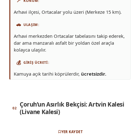
📍
KONUM
Arhavi ilçesi, Ortacalar yolu üzeri (Merkeze 15 km).
🚗
ULAŞIM
Arhavi merkezden Ortacalar tabelasını takip ederek,
dar ama manzaralı asfalt bir yoldan özel araçla
kolayca ulaşılır.
💰
GIRIŞ ÜCRETI
Kamuya açık tarihi köprülerdir,
ücretsizdir.
Çoruh’un Asırlık Bekçisi: Artvin Kalesi
(Livane Kalesi)
YER KAYDET