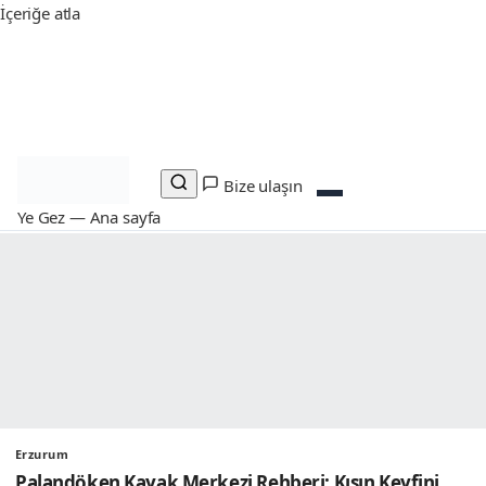
İçeriğe atla
Günün rotası
Çanakkale Yüzülecek Yerler: Bozcaada,
Gökçeada ve Assos’un Kristal Suları
Instagram — Takip
YouTube — Abone
X — Takip
Facebook — Beğen
Keşfet
Bize ulaşın
Ye Gez — Ana sayfa
Erzurum
Palandöken Kayak Merkezi Rehberi: Kışın Keyfini