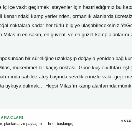
a iç içe vakit geçirmek isteyenler için hazırladığımız bu k
il kenarındaki kamp yerlerinden, ormanlık alanlarda ücretsi
oğal noktalara kadar her türlü bilgiye ulaşabileceksiniz.YeGe
in Milas’ın en sakin, en güvenli ve en güzel kamp alanlarını 
mposundan bir süreliğine uzaklaşıp doğayla yeniden bağ k
 Milas, mükemmel bir kaçış noktası. Güne kuş cıvıltıları eşli
tımında sahilde ateş başında sevdiklerinizle vakit geçirm
tında uykuya dalmak… Hepsi Milas’ın kamp alanlarında mümk
 ARAÇLARI
4 ÖZE
ler, planlama ve paylaşım — hızlı başlangıç.