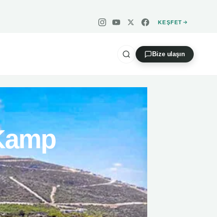
KEŞFET
Instagram — Takip
YouTube — Abone
X — Takip
Facebook — Beğen
Bize ulaşın
 Kamp