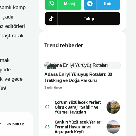
Mesaj
Katıl
apsamlı kamp
z çadır
Takip
z editörleri
araştırarak
Trend rehberler
urmak
01
ğinde
Adana En İyi Yürüyüş Rotaları: 30
ek ve gece
Trekking ve Doğa Parkuru
ün!
3 gün önce
Çorum Yüzülecek Yerler:
Obruk Barajı “Sahili” ve
02
Yüzme Havuzları
Çankırı Yüzülecek Yerler:
T
49 DURAK
Termal Havuzlar ve
03
Aquapark Keyfi