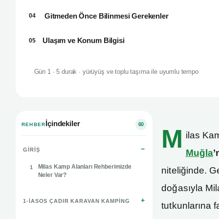
️ Gitmeden Önce Bilinmesi Gerekenler
04
Ulaşım ve Konum Bilgisi
05
Gün 1 · 5 durak · yürüyüş ve toplu taşıma ile uyumlu tempo
İçindekiler
60
REHBER
M
ilas Kam
GIRIŞ
Muğla
’
Milas Kamp Alanları Rehberimizde
1
niteliğinde. 
Neler Var?
doğasıyla Mil
1-İASOS ÇADIR KARAVAN KAMPING
tutkunlarına fa