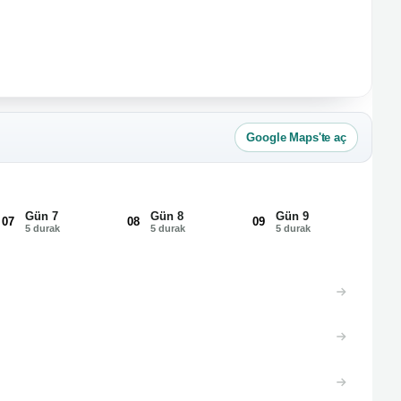
Google Maps'te aç
Gün 7
Gün 8
Gün 9
07
08
09
10
5 durak
5 durak
5 durak