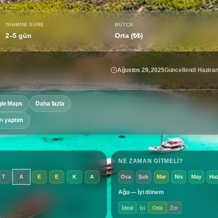
TAHMINI SÜRE
BÜTÇE
2–5 gün
Orta (₺₺)
Ağustos 29, 2025
Güncellendi Haziran
le Maps
Daha fazla
yı yaptım
NE ZAMAN GITMELI?
T
A
E
E
K
A
Oca
Şub
Mar
Nis
May
Ha
Ağu — İyi dönem
İdeal
İyi
Orta
Zor