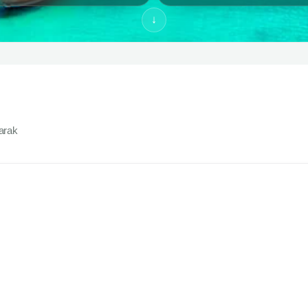
↓
yarak