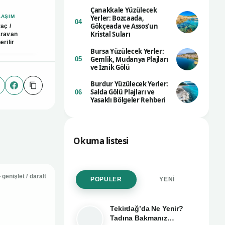
Çanakkale Yüzülecek
LAŞIM
Yerler: Bozcaada,
04
Gökçeada ve Assos’un
aç /
Kristal Suları
aravan
erilir
Bursa Yüzülecek Yerler:
Gemlik, Mudanya Plajları
05
ve İznik Gölü
Burdur Yüzülecek Yerler:
Link
pp
Facebook
Salda Gölü Plajları ve
06
Yasaklı Bölgeler Rehberi
Okuma listesi
ar?
enişlet / daralt
POPÜLER
YENI
Tekirdağ’da Ne Yenir?
Tadına Bakmanız