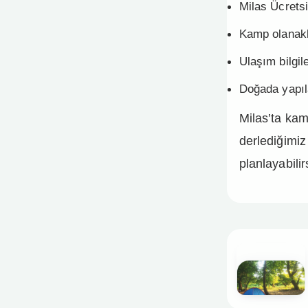
Milas Ücrets
Kamp olanakl
Ulaşım bilgile
Doğada yapıla
Milas’ta kam
derlediğimiz
planlayabilir