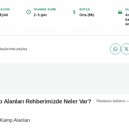
 SEZON
TAHMINI SÜRE
BÜTÇE
U
Eylül
2–5 gün
Orta (₺₺)
Ar
k
ön
daşlarınla paylaş
WhatsA
X
mp Alanları Rehberimizde Neler V
 Alanları Rehberimizde Neler Var?
Planlama bölümü — g
 Kamp Alanları