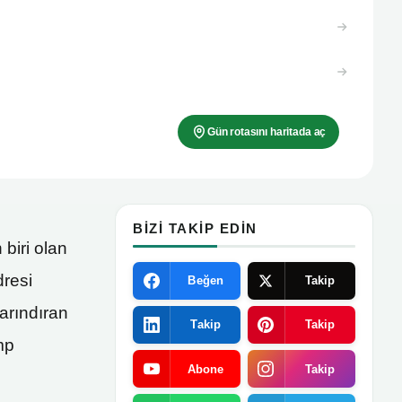
Gün rotasını haritada aç
BIZI TAKIP EDIN
biri olan
dresi
Beğen
Takip
arındıran
Takip
Takip
mp
Abone
Takip