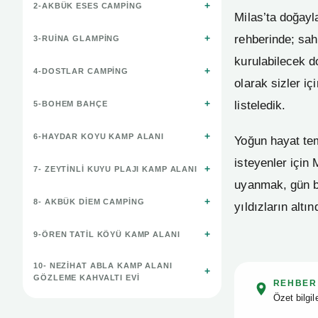
2-AKBÜK ESES CAMPING
Milas’ta doğayl
rehberinde; sah
3-RUINA GLAMPING
kurulabilecek d
4-DOSTLAR CAMPING
olarak sizler iç
listeledik.
5-BOHEM BAHÇE
6-HAYDAR KOYU KAMP ALANI
Yoğun hayat te
isteyenler için
7- ZEYTINLI KUYU PLAJI KAMP ALANI
uyanmak, gün ba
8- AKBÜK DIEM CAMPING
yıldızların al
9-ÖREN TATIL KÖYÜ KAMP ALANI
10- NEZIHAT ABLA KAMP ALANI
GÖZLEME KAHVALTI EVI
REHBER
Özet bilgi