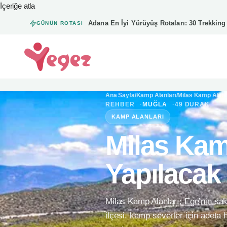
İçeriğe atla
Adana En İyi Yürüyüş Rotaları: 30 Trekkin
GÜNÜN ROTASI
Ye Gez — Ana sayfa
Ana Sayfa
/
Kamp Alanları
/
Milas Kamp Alanl
REHBER
MUĞLA
49 DURAK
KAMP ALANLARI
Milas Kam
Yapılacak 
Milas Kamp Alanları; Ege’nin sak
ilçesi, kamp severler için adeta