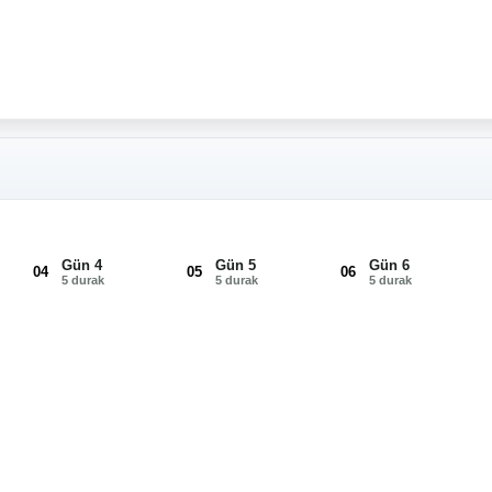
Gün 4
Gün 5
Gün 6
04
05
06
5 durak
5 durak
5 durak