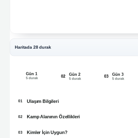
Haritada 28 durak
Gün 1
Gün 2
Gün 3
01
02
03
5 durak
5 durak
5 durak
Ulaşım Bilgileri
01
️Kamp Alanının Özellikleri
02
Kimler İçin Uygun?
03