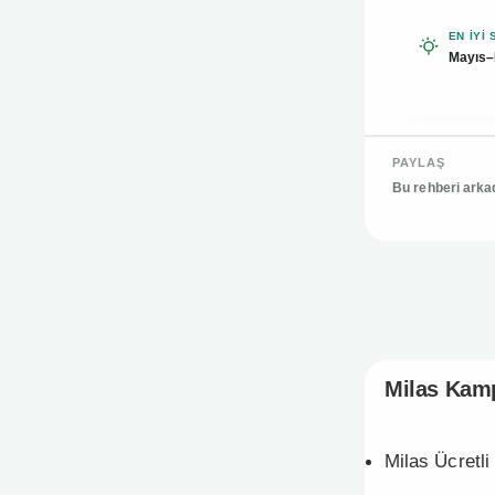
EN IYI
Mayıs–
PAYLAŞ
Bu rehberi arka
Milas Ka
Milas Kamp
Milas Ücretli