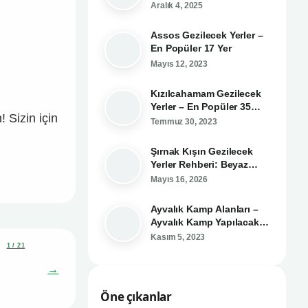
Gereken 14 Meşhur
Aralık 4, 2025
Lezzet
Assos Gezilecek Yerler –
En Popüler 17 Yer
Mayıs 12, 2023
Kızılcahamam Gezilecek
Yerler – En Popüler 35
 Sizin için
Yer!
Temmuz 30, 2023
Şırnak Kışın Gezilecek
Yerler Rehberi: Beyaz
Örtü Altındaki Saklı
Mayıs 16, 2026
Cennetler
Ayvalık Kamp Alanları –
Ayvalık Kamp Yapılacak
Yerler
Kasım 5, 2023
1 / 21
→
Öne çıkanlar