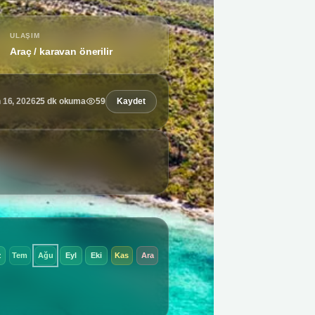
ULAŞIM
Araç / karavan önerilir
25 dk okuma
59
Kaydet
 16, 2026
z
Tem
Ağu
Eyl
Eki
Kas
Ara