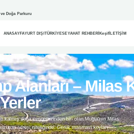
g ve Doğa Parkuru
ANASAYFA
YURT DIŞI
TÜRKİYE
SEYAHAT REHBERİ
Keşif
İLETİŞİM
arı – Milas Kamp Yapılacak Yerler
p Alanları – Milas
Yerler
lı kalmış doğa cennetlerinden biri olan Muğla’nın Milas
 huzurun adresi niteliğinde. Gerek masmavi koyları